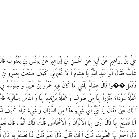
عَلِيُّ بْنُ اِبْرَاهِيمَ عَنْ اَبِيهِ عَنِ الْحَسَنِ بْنِ اِبْرَاهِيمَ عَنْ يُونُسَ بْنِ يَعْقُوبَ قَالَ ك
شَابٌّ فَقَالَ اَبُو عَبْدِ اللهِؑ يَا هِشَامُ اَ لَا تُخْبِرُنِي كَيْفَ صَنَعْتَ بِعَمْرِو بْنِ عُبَ
فَافْعَل��وا قَالَ هِشَامٌ بَلَغَنِي مَا كَانَ فِيهِ عَمْرُو بْنُ عُبَيْدٍ وَ جُلُوسُهُ فِي مَسْجِدِ ال
شَمْلَةٌ سَوْدَاءُ مُتَّزِراً بِهَا مِنْ صُوفٍ وَ شَمْلَةٌ مُرْتَدِياً بِهَا وَ النَّاسُ يَسْاَلُونَهُ فَ
اَ لَكَ عَيْنٌ فَقَالَ يَا بُنَيَّ اَيُّ شَيْ‏ءٍ هَذَا مِنَ السُّؤَالِ وَ شَيْ‏ءٌ تَرَاهُ كَيْفَ 
فَمَا تَصْنَعُ بِهَا قَالَ اَرَى بِهَا الْاَلْوَانَ وَ الْاَشْخَاصَ قُلْتُ فَلَكَ اَنْفٌ قَالَ نَعَمْ قُ
قَالَ اَسْمَعُ بِهَا الصَّوْتَ قُلْتُ اَ لَكَ قَلْبٌ قَالَ نَعَمْ قُلْتُ فَمَا تَصْنَعُ بِهِ قَالَ