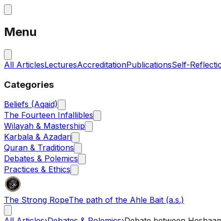
Menu
All Articles
Lectures
Accreditation
Publications
Self-Reflecti
Categories
Beliefs (Aqaid)
The Fourteen Infallibles
Wilayah & Mastership
Karbala & Azadari
Quran & Traditions
Debates & Polemics
Practices & Ethics
The Strong Rope
The path of the Ahle Bait (a.s.)
All Articles
›
Debates & Polemics
›
Debate between Heshaam I