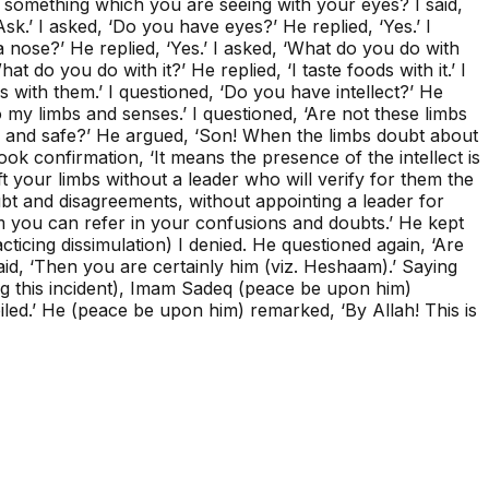
 something which you are seeing with your eyes? I said,
‘Ask.’ I asked, ‘Do you have eyes?’ He replied, ‘Yes.’ I
nose?’ He replied, ‘Yes.’ I asked, ‘What do you do with
t do you do with it?’ He replied, ‘I taste foods with it.’ I
 with them.’ I questioned, ‘Do you have intellect?’ He
o my limbs and senses.’ I questioned, ‘Are not these limbs
lthy and safe?’ He argued, ‘Son! When the limbs doubt about
 took confirmation, ‘It means the presence of the intellect is
t your limbs without a leader who will verify for them the
doubt and disagreements, without appointing a leader for
m you can refer in your confusions and doubts.’ He kept
icing dissimulation) I denied. He questioned again, ‘Are
aid, ‘Then you are certainly him (viz. Heshaam).’ Saying
ing this incident), Imam Sadeq (peace be upon him)
ed.’ He (peace be upon him) remarked, ‘By Allah! This is