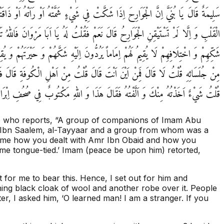
سَلِيمَةٌ قَالَ يَا بُنَيَّ اِنَّ الْجَوَارِحَ اِذَا شَكَّتْ فِي شَيْ‏ءٍ شَمَّتْهُ اَوْ رَاَتْهُ اَوْ ذَاقَت
الْقَلْبِ وَ اِلَّا لَمْ تَسْتَيْقِنِ الْجَوَارِحُ قَالَ نَعَمْ فَقُلْتُ لَهُ يَا اَبَا مَرْوَانَ فَالله
شَكِّهِمْ وَ اخْتِلَافِهِمْ لَا يُقِيمُ لَهُمْ اِمَاماً يَرُدُّونَ اِلَيْهِ شَكَّهُمْ وَ حَيْرَتَهُمْ وَ 
مِنْ جُلَسَائِهِ قُلْتُ لَا قَالَ فَمِنْ اَيْنَ اَنْتَ قَالَ قُلْتُ مِنْ اَهْلِ الْكُوفَةِ قَالَ فَاَ
قُلْتُ شَيْ‏ءٌ اَخَذْتُهُ مِنْكَ وَ اَلَّفْتُهُ فَقَالَ هَذَا وَ اللهِ مَكْتُوبٌ فِي صُحُفِ اِبْرَا
ob who reports, “A group of companions of Imam Abu
 Ibn Saalem, al-Tayyaar and a group from whom was a
 me how you dealt with Amr Ibn Obaid and how you
ome tongue-tied.’ Imam (peace be upon him) retorted,
 for me to bear this. Hence, I set out for him and
ng black cloak of wool and another robe over it. People
r, I asked him, ‘O learned man! I am a stranger. If you