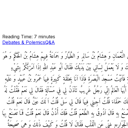
Reading Time:
7 minutes
Debates & Polemics
Q&A
ُ النُّعْمَانِ وَ هِشَامُ بْنُ سَالِمٍ وَ الطَّيَّارُ وَ جَمَاعَةٌ فِيهِمْ هِشَامُ بْنُ الْحَكَمِ وَ هُوَ
لَا يَعْمَلُ لِسَانِي بَيْنَ يَدَيْكَ فَقَالَ اَبُو عَبْدِ اللهِ اِذَا اَمَرْتُكُمْ بِشَيْ‏ءٍ
ْتُ مَسْجِدَ الْبَصْرَةِ فَاِذَا اَنَا بِحَلْقَةٍ كَبِيرَةٍ فِيهَا عَمْرُو بْنُ عُبَيْدٍ وَ عَلَيْهِ
اَيُّهَا الْعَالِمُ اِنِّي رَجُلٌ غَرِيبٌ تَاْذَنُ لِي فِي مَسْاَلَةٍ فَقَالَ لِي نَعَمْ فَقُلْتُ لَهُ
َ حَمْقَاءَ قُلْتُ اَجِبْنِي فِيهَا قَالَ لِي سَلْ قُلْتُ اَ لَكَ عَيْنٌ قَالَ نَعَمْ قُلْتُ
َصْنَعُ بِهِ قَالَ اَذُوقُ بِهِ الطَّعْمَ قُلْتُ فَلَكَ أُذُنٌ قَالَ نَعَمْ قُلْتُ فَمَا تَصْنَعُ بِهَا
َذِهِ الْجَوَارِحِ غِنًى عَنِ الْقَلْبِ فَقَالَ لَا قُلْتُ وَ كَيْفَ ذٰلِكَ وَ هِيَ صَحِيحَةٌ