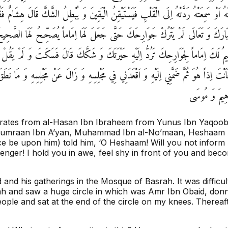
ْهُ اَوْ سَمِعَتْهُ رَدَّتْهُ اِلَى الْقَلْبِ فَيَسْتَيْقِنُ الْيَقِينَ وَ يُبْطِلُ الشَّكَّ قَالَ هِشَامٌ فَق
ُ تَبَارَكَ وَ تَعَالَى لَمْ يَتْرُكْ جَوَارِحَكَ حَتَّى جَعَلَ لَهَا اِمَاماً يُصَحِّحُ لَهَا الصَّحِيحَ 
يُقِيمُ لَكَ اِمَاماً لِجَوَارِحِكَ تَرُدُّ اِلَيْهِ حَيْرَتَكَ وَ شَكَّكَ قَالَ فَسَكَتَ وَ لَمْ يَقُلْ 
نْتَ اِذاً هُوَ ثُمَّ ضَمَّنِي اِلَيْهِ وَ اَقْعَدَنِي فِي مَجْلِسِهِ وَ زَالَ عَنْ مَجْلِسِهِ وَ مَا ن
هِيمَ وَ مُوسَى‏
narrates from al-Hasan Ibn Ibraheem from Yunus Ibn Yaqo
re Humraan Ibn A’yan, Muhammad Ibn al-No’maan, Heshaam
be upon him) told him, ‘O Heshaam! Will you not inform
enger! I hold you in awe, feel shy in front of you and bec
and his gatherings in the Mosque of Basrah. It was difficult
h and saw a huge circle in which was Amr Ibn Obaid, donni
le and sat at the end of the circle on my knees. Thereafte