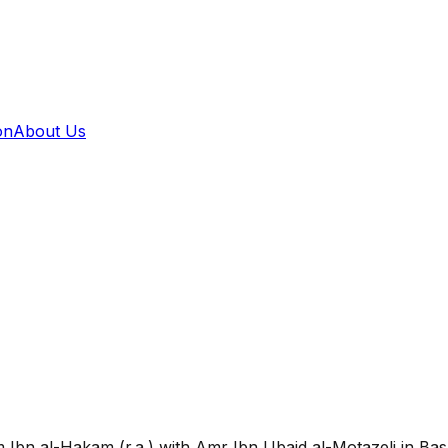
on
About Us
bn al-Hakam (r.a.) with Amr Ibn Ubaid al-Motazeli in Basr