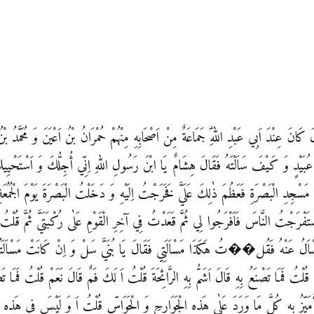
َانَ عِنْدَ اَبِي عَبْدِ اللهِؑ جَمَاعَةٌ مِنْ اَصْحَابِهِ مِنْهُمْ حُمْرَانُ بْنُ اَعْيَنَ وَ مُحَمَّدُ بْن
يْدٍ وَ كَيْفَ سَاَلْتَهُ فَقَالَ هِشَامٌ يَا ابْنَ رَسُولِ اللهِ اِنِّي أُجِلُّكَ وَ اَسْتَحْيِيكَ وَ 
ْبَصْرَةِ فَعَظُمَ ذٰلِكَ عَلَيَّ فَخَرَجْتُ اِلَيْهِ وَ دَخَلْتُ الْبَصْرَةَ يَوْمَ الْجُمُعَةِ فَاَتَي
اسْتَفْرَجْتُ النَّاسَ فَاَفْرَجُوا لِي ثُمَّ قَعَدْتُ فِي آخِرِ الْقَوْمِ عَلٰى رُكْبَتَيَّ ثُمَّ قُلْتُ 
تَسْاَلُ عَنْهُ فَقُل��تُ هَكَذَا مَسْاَلَتِي فَقَالَ يَا بُنَيَّ سَلْ وَ اِنْ كَانَتْ مَسْاَلَتُك
لْتُ فَمَا تَصْنَعُ بِهِ قَالَ اَشَمُّ بِهِ الرَّائِحَةَ قُلْتُ اَ لَكَ فَمٌ قَالَ نَعَمْ قُلْتُ فَمَا ت
 أُمَيِّزُ بِهِ كُلَّ مَا وَرَدَ عَلٰى هَذِهِ الْجَوَارِحِ وَ الْحَوَاسِّ قُلْتُ اَ وَ لَيْسَ فِي ه