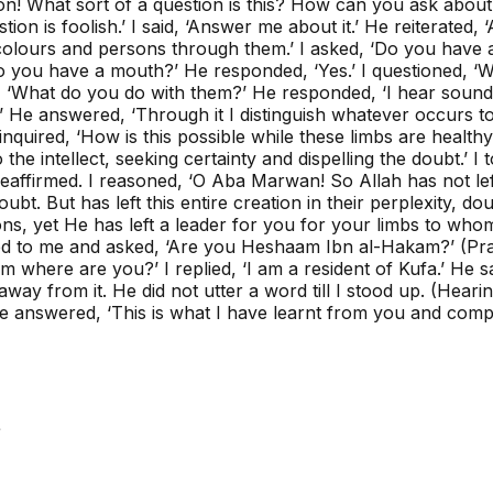
on! What sort of a question is this? How can you ask about
ion is foolish.’ I said, ‘Answer me about it.’ He reiterated, 
olours and persons through them.’ I asked, ‘Do you have a 
‘Do you have a mouth?’ He responded, ‘Yes.’ I questioned, ‘Wha
, ‘What do you do with them?’ He responded, ‘I hear sounds
t?’ He answered, ‘Through it I distinguish whatever occurs t
I inquired, ‘How is this possible while these limbs are hea
o the intellect, seeking certainty and dispelling the doubt.’ I
reaffirmed. I reasoned, ‘O Aba Marwan! So Allah has not lef
oubt. But has left this entire creation in their perplexity, 
ns, yet He has left a leader for you for your limbs to who
ned to me and asked, ‘Are you Heshaam Ibn al-Hakam?’ (Pract
m where are you?’ I replied, ‘I am a resident of Kufa.’ He s
way from it. He did not utter a word till I stood up. (Hear
answered, ‘This is what I have learnt from you and compil