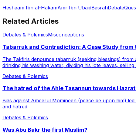
Heshaam Ibn al-Hakam
Amr Ibn Ubaid
Basrah
Debate
Ques
Related Articles
Debates & Polemics
Misconceptions
Tabarruk and Contradiction: A Case Study from 
The Takfiris denounce tabarruk (seeking blessings) from a
drinking his washing water, dividing his lote leaves, sellin
Debates & Polemics
The hatred of the Ahle Tasannun towards Hazrat 
Bias against Ameerul Momineen (peace be upon him) led s
and hatred.
Debates & Polemics
Was Abu Bakr the first Muslim?