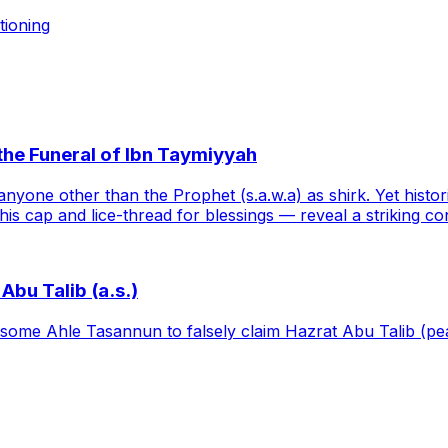
tioning
the Funeral of Ibn Taymiyyah
nyone other than the Prophet (s.a.w.a) as shirk. Yet histo
g his cap and lice-thread for blessings — reveal a striking c
Abu Talib (a.s.)
ome Ahle Tasannun to falsely claim Hazrat Abu Talib (pea