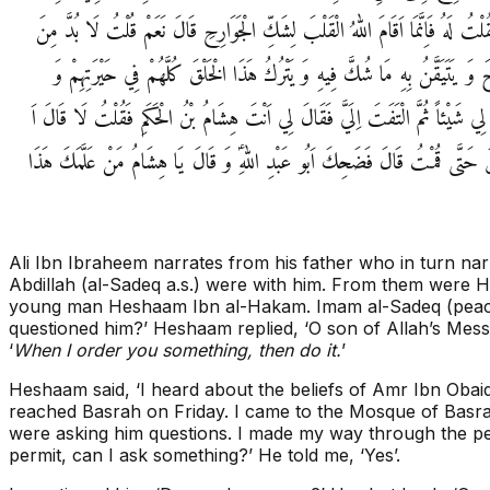
ُلْتُ لَهُ فَاِنَّمَا اَقَامَ اللهُ الْقَلْبَ لِشَكِّ الْجَوَارِحِ قَالَ نَعَمْ قُلْتُ لَا بُدَّ مِنَ
وَ يَتَيَقَّنُ بِهِ مَا شُكَّ فِيهِ وَ يَتْرُكُ هَذَا الْخَلْقَ كُلَّهُمْ فِي حَيْرَتِهِمْ وَ
لِي شَيْئاً ثُمَّ الْتَفَتَ اِلَيَّ فَقَالَ لِي اَنْتَ هِشَامُ بْنُ الْحَكَمِ فَقُلْتُ لَا قَالَ اَ
َطَقَ حَتَّى قُمْتُ قَالَ فَضَحِكَ اَبُو عَبْدِ اللهِؑ وَ قَالَ يَا هِشَامُ مَنْ عَلَّمَكَ هَذَا
Ali Ibn Ibraheem narrates from his father who in turn 
Abdillah (al-Sadeq a.s.) were with him. From them we
young man Heshaam Ibn al-Hakam. Imam al-Sadeq (peace 
questioned him?’ Heshaam replied, ‘O son of Allah’s Mess
‘
When I order you something, then do it.
’
Heshaam said, ‘I heard about the beliefs of Amr Ibn Obaid 
reached Basrah on Friday. I came to the Mosque of Basra
were asking him questions. I made my way through the peop
permit, can I ask something?’ He told me, ‘Yes’.