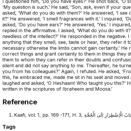
I questioned him, ‘Do you have eyes?’ He shot back, ‘O s
‘My question is such.’ He said, ‘Son, ask, even if your quest
asked, ‘What do you do with them?’ He answered, ‘I see c
it?’ He answered, ‘I smell fragrances with it.’ I inquired, 
asked, ‘Do you have ears?’ He answered, ‘Yes.’ I inquired
replied in the affirmative. I asked, ‘What do you do with i
needless of the intellect?’ He responded in the negative. 
anything that they smell, see, taste or hear, they refer it t
necessary otherwise the limbs cannot gain certainty.’ He 
correct things and grant certainty to them in things they d
them to whom they can refer in their doubts and confusio
silent and did not say anything to me. Thereafter, he tur
you from his colleagues?’ Again, I refuted. He asked, ‘Fro
this, he embraced me, made me sit in his seat and moved a
laughed and asked, ‘O Heshaam! Who taught you this?’ He 
written in the scriptures of Ibraheem and Moosa.’
Reference
Kaafi, vol. 1, pp. 169 -171, H. 3, بَابُ الْاِضْطِرَارِ اِلَى الْحُجَّةِ
Tags